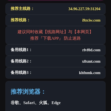
推荐主线路：
34.96.227.59:31204
推荐线路：
i9zciw.com
建议同时收藏【线路网址】与【本网页】
推荐『下载APP』 防止迷路
备用线路1：
rlvf0d.com
备用线路2：
x8xmt.com
备用线路3：
khfnmk.com
推荐浏览器：
谷歌、Safari、火狐、Edge